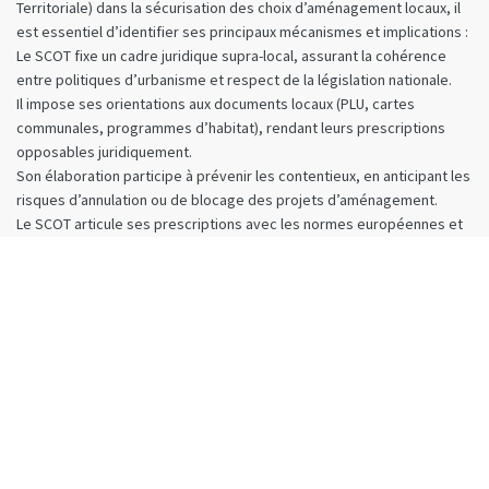
Territoriale) dans la sécurisation des choix d’aménagement locaux, il
est essentiel d’identifier ses principaux mécanismes et implications :
Le SCOT fixe un cadre juridique supra-local, assurant la cohérence
entre politiques d’urbanisme et respect de la législation nationale.
Il impose ses orientations aux documents locaux (PLU, cartes
communales, programmes d’habitat), rendant leurs prescriptions
opposables juridiquement.
Son élaboration participe à prévenir les contentieux, en anticipant les
risques d’annulation ou de blocage des projets d’aménagement.
Le SCOT articule ses prescriptions avec les normes européennes et
nationales (Littoral, Grenelle, Biodiversité), protégeant le territoire
contre les incohérences réglementaires.
En cas de litige, se référer au SCOT facilite la défense juridique des
choix locaux, face aux recours gracieux ou contentieux.
À Sophia Antipolis, ces mécanismes protègent à la fois le dynamisme
économique et la préservation de l’environnement.
1. Le SCOT : une colonne
vertébrale juridique pour